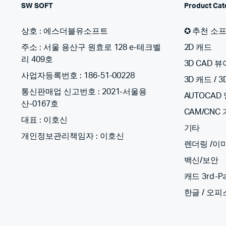
SW SOFT
Product Cat
상호 : 에스더블유소프트
✪ 추천 소
주소 : 서울 용산구 원효로 128 e-테크벨
2D 캐드
리 409호
3D CAD 뷰
사업자등록번호 : 186-51-00228
3D 캐드 / 
통신판매업 신고번호 : 2021-서울용
AUTOCAD
산-0167호
CAM/CNC
대표 : 이호신
기타
개인정보관리책임자 : 이호신
렌더링 /이
백신/보안
캐드 3rd-Pa
한글 / 오피스