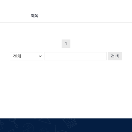
제목
1
검색