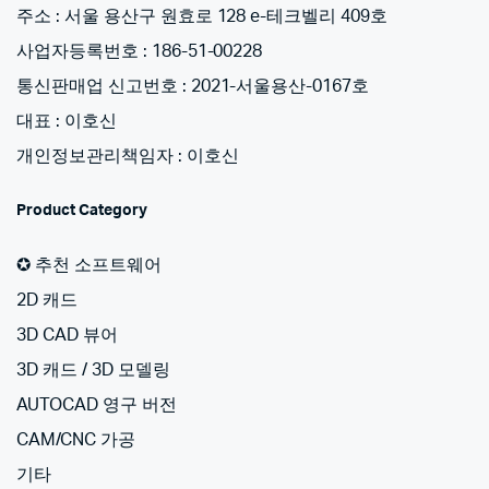
주소 : 서울 용산구 원효로 128 e-테크벨리 409호
사업자등록번호 : 186-51-00228
통신판매업 신고번호 : 2021-서울용산-0167호
대표 : 이호신
개인정보관리책임자 : 이호신
Product Category
✪ 추천 소프트웨어
2D 캐드
3D CAD 뷰어
3D 캐드 / 3D 모델링
AUTOCAD 영구 버전
CAM/CNC 가공
기타