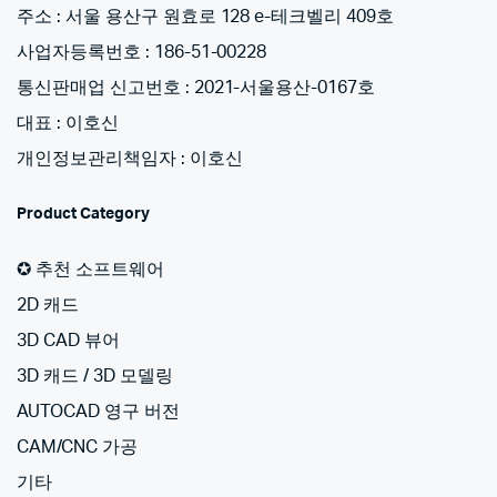
주소 : 서울 용산구 원효로 128 e-테크벨리 409호
사업자등록번호 : 186-51-00228
통신판매업 신고번호 : 2021-서울용산-0167호
대표 : 이호신
개인정보관리책임자 : 이호신
Product Category
✪ 추천 소프트웨어
2D 캐드
3D CAD 뷰어
3D 캐드 / 3D 모델링
AUTOCAD 영구 버전
CAM/CNC 가공
기타