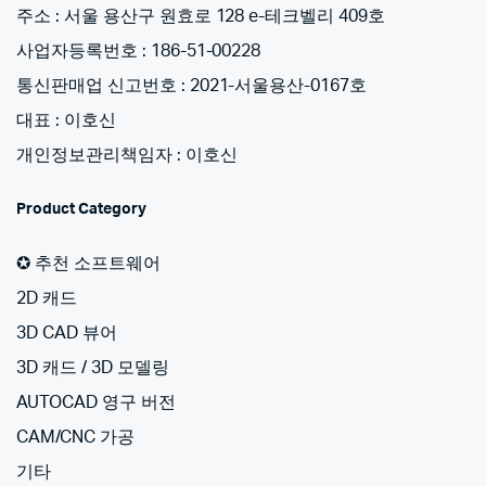
주소 : 서울 용산구 원효로 128 e-테크벨리 409호
사업자등록번호 : 186-51-00228
통신판매업 신고번호 : 2021-서울용산-0167호
대표 : 이호신
개인정보관리책임자 : 이호신
Product Category
✪ 추천 소프트웨어
2D 캐드
3D CAD 뷰어
3D 캐드 / 3D 모델링
AUTOCAD 영구 버전
CAM/CNC 가공
기타