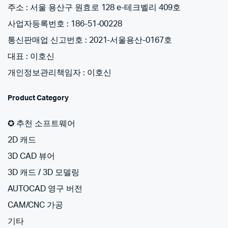
주소 : 서울 용산구 원효로 128 e-테크벨리 409호
사업자등록번호 : 186-51-00228
통신판매업 신고번호 : 2021-서울용산-0167호
대표 : 이호신
개인정보관리책임자 : 이호신
Product Category
✪ 추천 소프트웨어
2D 캐드
3D CAD 뷰어
3D 캐드 / 3D 모델링
AUTOCAD 영구 버전
CAM/CNC 가공
기타