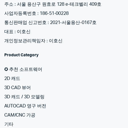
주소 : 서울 용산구 원효로 128 e-테크벨리 409호
사업자등록번호 : 186-51-00228
통신판매업 신고번호 : 2021-서울용산-0167호
대표 : 이호신
개인정보관리책임자 : 이호신
Product Category
✪ 추천 소프트웨어
2D 캐드
3D CAD 뷰어
3D 캐드 / 3D 모델링
AUTOCAD 영구 버전
CAM/CNC 가공
기타