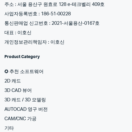
주소 : 서울 용산구 원효로 128 e-테크벨리 409호
사업자등록번호 : 186-51-00228
통신판매업 신고번호 : 2021-서울용산-0167호
대표 : 이호신
개인정보관리책임자 : 이호신
Product Category
✪ 추천 소프트웨어
2D 캐드
3D CAD 뷰어
3D 캐드 / 3D 모델링
AUTOCAD 영구 버전
CAM/CNC 가공
기타